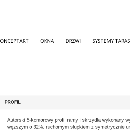
CONCEPTART
OKNA
DRZWI
SYSTEMY TARA
PROFIL
Autorski 5-komorowy profil ramy i skrzydła wykonany w
węższym o 32%, ruchomym słupkiem z symetrycznie umi