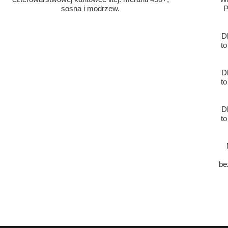
sosna i modrzew.
P
D
to
D
to
D
to
be