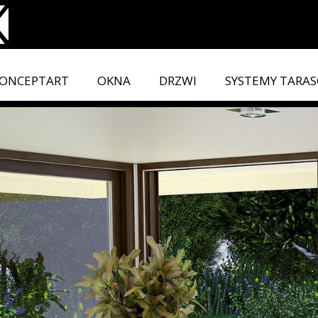
ONCEPTART
OKNA
DRZWI
SYSTEMY TARA
CONCEP