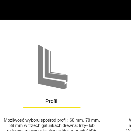
Profil
_____________
Możliwość wyboru spośród profili: 68 mm, 78 mm,
W
88 mm w trzech gatunkach drewna: trzy- lub
m
czterowarstwowej kantówce litej: meranti 450+,
W/