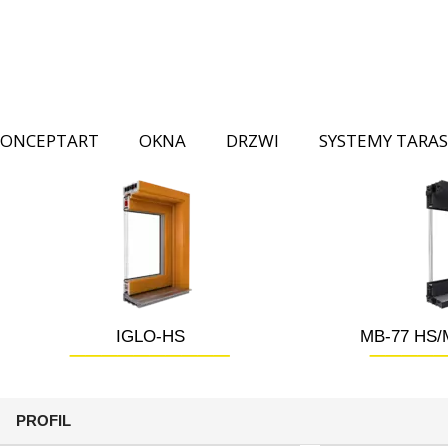
CONCEPTART
OKNA
DRZWI
SYSTEMY TARA
__________
____
IGLO-HS
MB-77 HS/
PROFIL