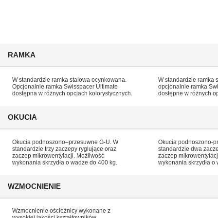
RAMKA
W standardzie ramka stalowa ocynkowana.
W standardzie ramka 
Opcjonalnie ramka Swisspacer Ultimate
opcjonalnie ramka Swi
dostępna w różnych opcjach kolorystycznych.
dostępne w różnych op
OKUCIA
Okucia podnoszono–przesuwne G-U. W
Okucia podnoszono-p
standardzie trzy zaczepy ryglujące oraz
standardzie dwa zacze
zaczep mikrowentylacji. Możliwość
zaczep mikrowentylacj
wykonania skrzydła o wadze do 400 kg.
wykonania skrzydła o 
WZMOCNIENIE
Wzmocnienie ościeżnicy wykonane z
wysokiej jakości kształtowników