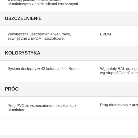
aluminiowych z przekładkami termicznymi.
USZCZELNIENIE
Wewnętrzne uszczelnienie welurowe,
EPDM
zewnętrzne z EPDM i szczotkowe.
KOLORYSTYKA
System dostępny w 43 kolorach folii Renolit.
Wg palety RAL oraz p
wg Aluprof ColorCollec
PRÓG
Próg aluminiowy z prz
Próg PVC ze wzmocnieniem i nakładką z
aluminium.