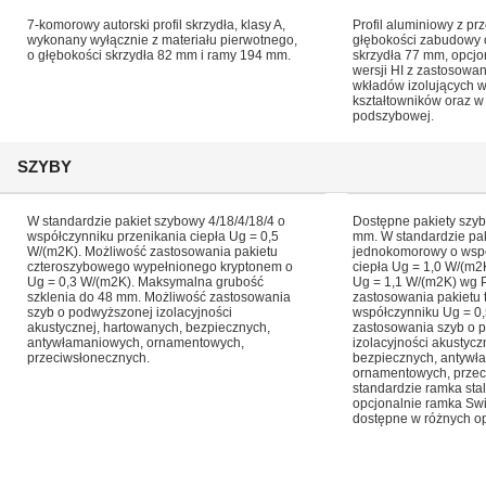
7-komorowy autorski profil skrzydła, klasy A,
Profil aluminiowy z pr
wykonany wyłącznie z materiału pierwotnego,
głębokości zabudowy 
o głębokości skrzydła 82 mm i ramy 194 mm.
skrzydła 77 mm, opcjo
wersji HI z zastosowa
wkładów izolujących 
kształtowników oraz w 
podszybowej.
SZYBY
W standardzie pakiet szybowy 4/18/4/18/4 o
Dostępne pakiety szy
współczynniku przenikania ciepła Ug = 0,5
mm. W standardzie pa
W/(m2K). Możliwość zastosowania pakietu
jednokomorowy o wspó
czteroszybowego wypełnionego kryptonem o
ciepła Ug = 1,0 W/(m
Ug = 0,3 W/(m2K). Maksymalna grubość
Ug = 1,1 W/(m2K) wg
szklenia do 48 mm. Możliwość zastosowania
zastosowania pakietu
szyb o podwyższonej izolacyjności
współczynniku Ug = 0
akustycznej, hartowanych, bezpiecznych,
zastosowania szyb o 
antywłamaniowych, ornamentowych,
izolacyjności akustycz
przeciwsłonecznych.
bezpiecznych, antywł
ornamentowych, przec
standardzie ramka st
opcjonalnie ramka Swi
dostępne w różnych op