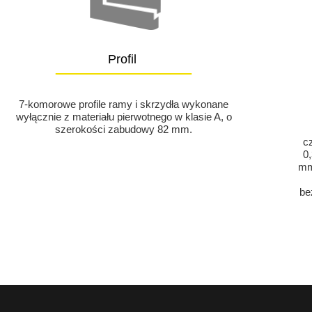
Profil
_____________
7-komorowe profile ramy i skrzydła wykonane
wyłącznie z materiału pierwotnego w klasie A, o
szerokości zabudowy 82 mm.
c
0
mm
be