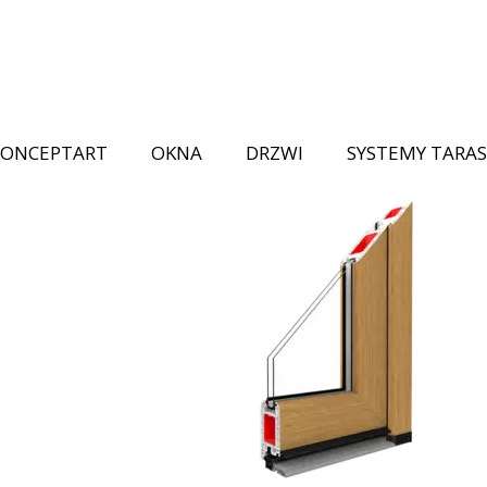
CONCEPTART
OKNA
DRZWI
SYSTEMY TARA