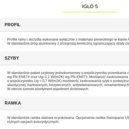
____________
IGLO 5
PROFIL
Profile ramy i skrzydła wykonane wyłącznie z materiału pierwotnego w klasie
W standardzie próg aluminiowy z przegrodą termiczną ograniczającą straty ci
SZYBY
W standardzie pakiet szybowy jednokomorowy o współczynniku przenikania c
wg PN-EN674 oraz Ug=1,1 W/(m2K) wg PN-EN673. Możliwość zastosowania 
o współczynniku Ug = 0,7 W/(m2K) możliwość zastosowania szyb o podwyższo
akustycznej, hartowanych, bezpiecznych, antywłamaniowych, ornamentowych
W ofercie szeroki asortyment wypełnień drzwiowych.
RAMKA
W standardzie ramka stalowa ocynkowana. Opcjonalnie ramka Swisspacer Ut
różnych opcjach kolorystycznych.