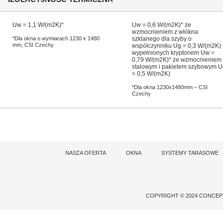
Uw = 1,1 W/(m2K)*
Uw = 0,6 W/(m2K)* ze
wzmocnieniem z włókna
*Dla okna o wymiarach 1230 x 1480
szklanego dla szyby o
mm, CSI Czechy.
współczynniku Ug = 0,3 W/(m2K)
wypełnionych kryptonem Uw =
0,79 W/(m2K)* ze wzmocnieniem
stalowym i pakietem szybowym U
= 0,5 W/(m2K)
*Dla okna 1230x1480mm – CSI
Czechy
NASZA OFERTA
OKNA
SYSTEMY TARASOWE
COPYRIGHT © 2024 CONCE