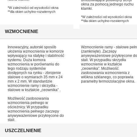
umożliwiające podwójny uchył
okna za pomocą jednego ruchu
*W zależności od wysokości okna
klamki.
**dla okien uchylno-rozwiernych
*W zależności od wysokości okna
**dla okien uchylno-rozwiernych
WZMOCNIENIE
Innowacyjny, autorski sposób
Wzmocnienie ramy - stalowe peł
ułożenia wzmocnienia w komorze
(zamknięte). Zaczepy
wpływający na statykę i stabilność
anywyważeniowe przykręcone d
systemu. Duża komora
stali. W przypadku skrzydła
wzmocnienia w porównaniu do
wzmocnienie w kształcie
tego rodzaju systemów
„ceownika”. Możliwość
dostępnych na rynku - zbrojenie
zastosowania wzmocnienia z
stalowe o wymiarach 35 mm x 24
włókna szklanego, co poprawia
mm x 2 mm. W standardzie
parametry termoizolacyjne okna.
wzmocnienie ramy i skrzydła -
stalowe w kształcie „ceownika” .
Możliwość zastosowania
wzmocnienia pełnego w
ościeżnicy. W przypadku
wzmocnienia pełnego zaczepy
anywyważeniowe przykręcone do
stali.
USZCZELNIENIE