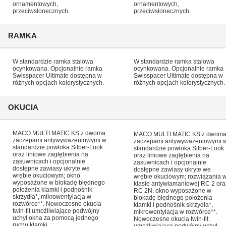
ornamentowych,
ornamentowych,
przeciwsłonecznych.
przeciwsłonecznych.
RAMKA
W standardzie ramka stalowa
W standardzie ramka stalowa
ocynkowana. Opcjonalnie ramka
ocynkowana. Opcjonalnie ramka
Swisspacer Ultimate dostępna w
Swisspacer Ultimate dostępna w
różnych opcjach kolorystycznych.
różnych opcjach kolorystycznych.
OKUCIA
MACO MULTI MATIC KS z dwoma
MACO MULTI MATIC KS z dwom
zaczepami antywyważeniowymi w
zaczepami antywyważeniowymi 
standardzie powłoka Silber-Look
standardzie powłoka Silber-Look
oraz liniowe zagłębienia na
oraz liniowe zagłębienia na
zasuwnicach i opcjonalnie
zasuwnicach i opcjonalnie
dostępne zawiasy ukryte we
dostępne zawiasy ukryte we
wrębie okuciowym; okno
wrębie okuciowym; rozwiązania 
wyposażone w blokadę błędnego
klasie antywłamaniowej RC 2 ora
położenia klamki i podnośnik
RC 2N, okno wyposażone w
skrzydła*, mikrowentylacja w
blokadę błędnego położenia
rozwórce**. Nowoczesne okucia
klamki i podnośnik skrzydła*,
twin-fit umożliwiające podwójny
mikrowentylacja w rozwórce**.
uchył okna za pomocą jednego
Nowoczesne okucia twin-fit
ruchu klamki.