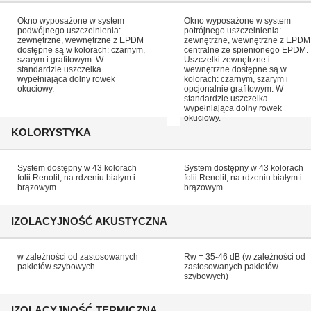
Okno wyposażone w system
Okno wyposażone w system
podwójnego uszczelnienia:
potrójnego uszczelnienia:
zewnętrzne, wewnętrzne z EPDM
zewnętrzne, wewnętrzne z EPDM 
dostępne są w kolorach: czarnym,
centralne ze spienionego EPDM.
szarym i grafitowym. W
Uszczelki zewnętrzne i
standardzie uszczelka
wewnętrzne dostępne są w
wypełniająca dolny rowek
kolorach: czarnym, szarym i
okuciowy.
opcjonalnie grafitowym. W
standardzie uszczelka
wypełniająca dolny rowek
okuciowy.
KOLORYSTYKA
System dostępny w 43 kolorach
System dostępny w 43 kolorach
folii Renolit, na rdzeniu białym i
folii Renolit, na rdzeniu białym i
brązowym.
brązowym.
IZOLACYJNOŚĆ AKUSTYCZNA
w zależności od zastosowanych
Rw = 35-46 dB (w zależności od
pakietów szybowych
zastosowanych pakietów
szybowych)
IZOLACYJNOŚĆ TERMICZNA