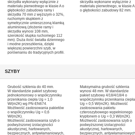
skrzydła wykonany wyłącznie z
skrzydła wykonane wyłącznie z
materiału pierwotnego w klasie A o
materiału pierwotnego, w klasie A
głębokości zabudowy ramy i
o głębokości zabudowy 82 mm.
skrzydła 70 mm z węższym o 32%,
ruchomym słupkiem z
symetrycznie umieszczoną klamką
aluminiową (złożenie ramy i
skrzydła wynosi 108 mm,
szerokość słupka ruchomego 112
mm). Duża ilość światła dziennego
i modne przeszklenia, dzięki
większej powierzchni szyb, w
porównaniu do tradycyjnych profili.
SZYBY
Grubość szklenia do 40 mm.
Maksymalna grubość szklenia
W standardzie pakiet szybowy
wynosi 48 mm. W standardzie
jednokomorowy o współczynniku
pakiet szybowy 4/18/4/18/4 o
przenikania ciepła Ug = 1,0
współczynniku przenikania ciepła
W/(m2K) wg PN-EN674.
Ug = 0,5 W/(m2K). Możliwość
Możliwość zastosowania pakietów
zastosowania pakietu
o współczynniku Ug = 0,6
czteroszybowego wypełnionego
W/(m2K).
kryptonem o Ug = 0,3 W/(m2K).
Możliwość zastosowania szyb o
Możliwość zastosowania szyb o
podwyższonej izolacyjności
podwyższonej izolacyjności
akustycznej, hartowanych,
akustycznej, hartowanych,
bezpiecznych, antywłamaniowych,
bezpiecznych, antywłamaniowych