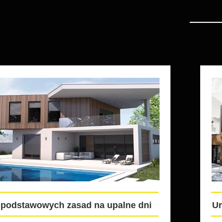
____
______________________
_
 podstawowych zasad na upalne dni
Ur
______________________
_