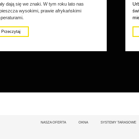
ły dają się we znaki. W tym roku lato nas
Urb
pieszcza wysokimi, prawie afrykańskimi
świ
peraturami.
mie
Przeczytaj
NASZA OFERTA
OKNA
SYSTEMY TARASOWE