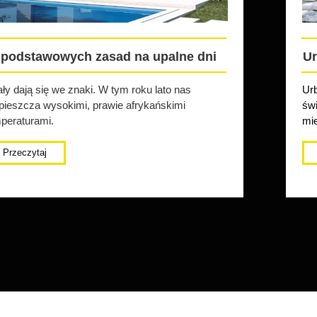
______________________
_
 podstawowych zasad na upalne dni
Ur
______________________
_
ły dają się we znaki. W tym roku lato nas
Urb
pieszcza wysokimi, prawie afrykańskimi
świ
peraturami.
mie
Przeczytaj