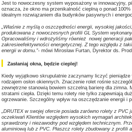
Jest to nowoczesny system wyposażony w innowacyjny, pi
oznacza, że okno ma przenikalność cieplną o ponad 100% l
idealnym rozwiązaniem dla budynków pasywnych i energo
„Właśnie z myślą o oszczędności energii, wysokiej jakośc
produkowana z nowoczesnych profili GL System wykonanyc
Opracowaliśmy i wdrożyliśmy również nowej generacji pak
zakresieefektywności energetycznej. Z tego względu z ta
energii w domu.”
- mówi Mirosław Furtan, Dyrektor ds. Pr
Zasłaniaj okna, będzie cieplej!
Kiedy wyjątkowo skrupulatnie zaczynamy liczyć pieniądze 
rodzajem osłon okiennych. Znaczenie rolet rośnie szczegó
zewnętrzne stanowią bowiem szczelną barierę dla zimna. 
stratami ciepła. Dzięki temu rolety nie tylko zapewniają d
ogrzewanie. Szczególny wpływ na oszczędzanie energii i p
„DRUTEX w swojej ofercie posiada zarówno rolety z PVC ja
oczekiwań Klientów względem wysokich wymagań architekt
sprawdzony i niezawodny pod względem technicznym. Przem
aluminiową lub z PVC. Płaszcz rolety zbudowany z profili a